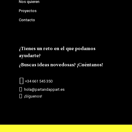
Nos quieren
Proyectos
Contacto
¿Tienes un reto en el que podamos
ayudarte?
¿Buscas ideas novedosas? ¡Cuéntanos!
+34 661 545 350
hola@partandappart.es
instagram
¡Síguenos!