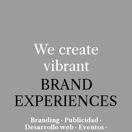
We create
vibrant
BRAND
EXPERIENCES
Branding · Publicidad ·
Desarrollo web · Eventos ·