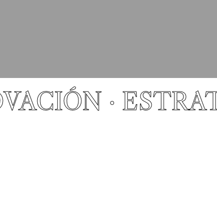
OVACIÓN · ESTRA
Trabajamos
mano a mano con las
marcas,
escuchamos sus
necesidades.